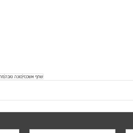
שחף אשכנזי
כוונה טובה
מח