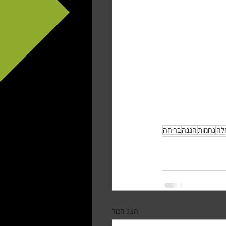
לה
גחמות
הגנה
בריחה
הצג הכול